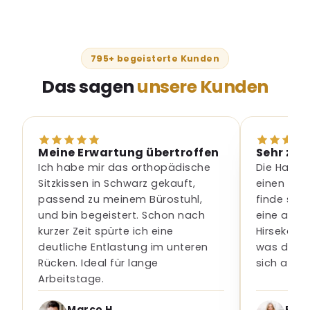
795+ begeisterte Kunden
Das sagen
unsere Kunden
Meine Erwartung übertroffen
Sehr zu 
Ich habe mir das orthopädische
Die Handa
Sitzkissen in Schwarz gekauft,
einen Mon
passend zu meinem Bürostuhl,
finde sie 
und bin begeistert. Schon nach
eine aus G
kurzer Zeit spürte ich eine
Hirsekörner
deutliche Entlastung im unteren
was die F
Rücken. Ideal für lange
sich ange
Arbeitstage.
Marco H.
Petr
Verifizierter Kauf
Ver