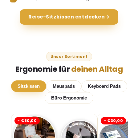
Reise-Sitzkissen entdecken
Unser Sortiment
Ergonomie für
deinen Alltag
Sitzkissen
Mauspads
Keyboard Pads
Büro Ergonomie
− €50,00
− €30,00