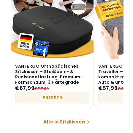
SANTERGO Orthopädisches
SANTERGO Reis
Sitzkissen – Steißbein- &
Traveller – Or
Rückenentlastung, Premium-
kompakt mit Tr
Formschaum, 3 Härtegrade
Auto & unterw
€67,99
€57,99
€117,99
€87,99
Ansehen
An
Alle in Sitzkissen