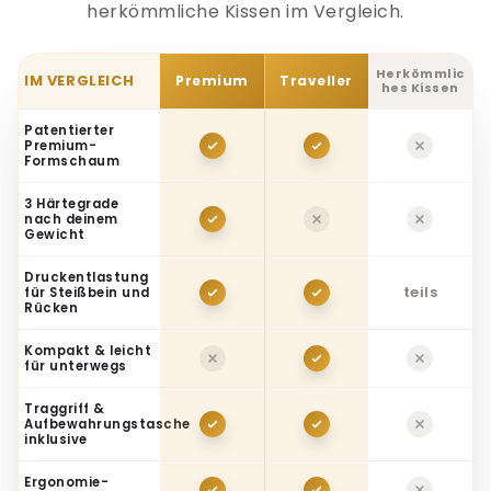
Herkömmlic
IM VERGLEICH
Premium
Traveller
hes Kissen
Patentierter
Premium-
Formschaum
3 Härtegrade
nach deinem
Gewicht
Druckentlastung
teils
für Steißbein und
Rücken
Kompakt & leicht
für unterwegs
Traggriff &
Aufbewahrungstasche
inklusive
Ergonomie-
Testsieger 2026